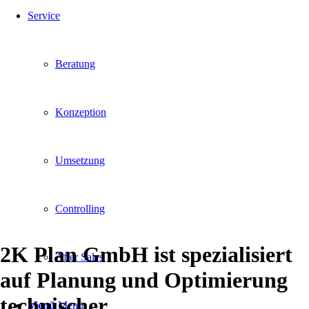
Service
Beratung
Konzeption
Umsetzung
Controlling
2K Plan GmbH ist spezialisiert
After Sales
auf
Planung und Optimierung
technischer
Menü
Menü